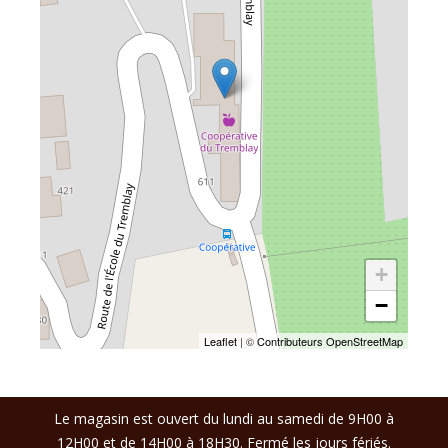
+
−
Leaflet
| ©
Contributeurs OpenStreetMap
Le magasin est ouvert du lundi au samedi de 9H00 à
12H00 et de 14H00 à 18H30. Fermé les jours fériés.