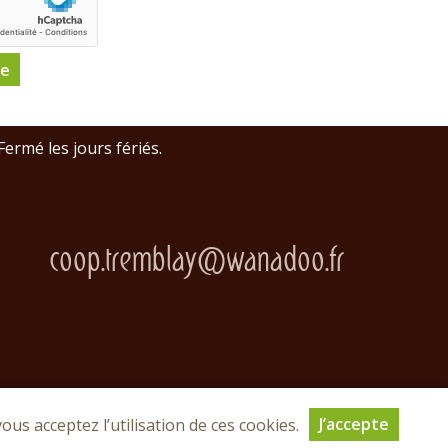
ermé les jours fériés.
coop.tremblay@wanadoo.fr
J’accepte
ous acceptez l’utilisation de ces cookies.
rvés