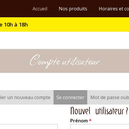
Accueil
Nos produits
Horaires et c
Compte utilisateur
éer un nouveau compte
Se connecter
(onglet actif)
Mot de passe oub
Nouvel utilisateur
Prénom
*